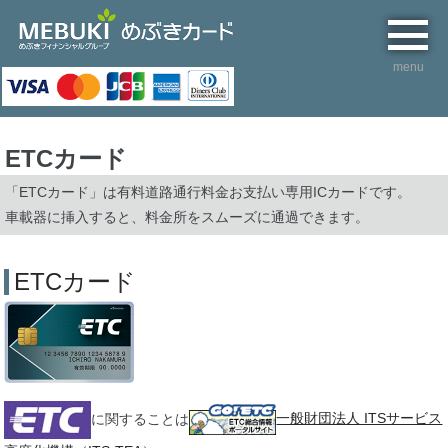
menu
ホーム
ETCカード
「ETCカード」は有料道路通行料金お支払い専用ICカードです。
クレジットカードのお客さま
車載器に挿入すると、料金所をスムーズに通過できます。
サービスのご案内
ETCカード
ギフトカード
加盟店について
に関することは
一般財団法人 ITSサービス